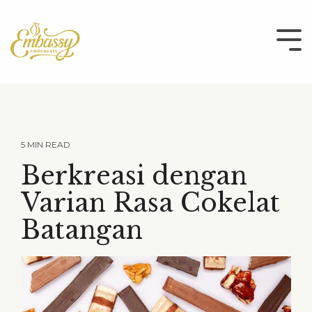
Skip
to
the
Tog
main
Me
content.
5 MIN READ
Berkreasi dengan
Varian Rasa Cokelat
Batangan