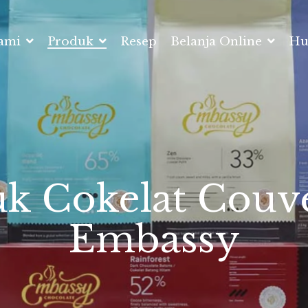
Kami
Produk
Resep
Belanja Online
Hu
k Cokelat Couv
Embassy