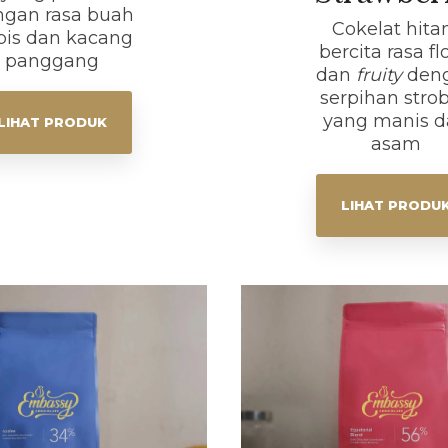
ngan rasa buah
Cokelat hit
pis dan kacang
bercita rasa fl
panggang
dan
fruity
den
serpihan strob
yang manis 
LIHAT PRODUK
asam
LIHAT PRODU