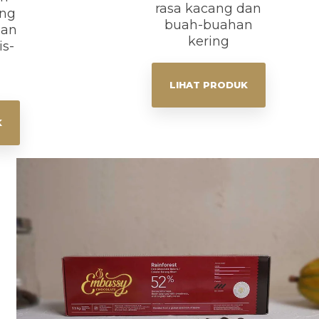
rasa kacang dan
ang
buah-buahan
gan
kering
is-
LIHAT PRODUK
K