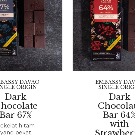
BASSY DAVAO
EMBASSY DA
INGLE ORIGIN
SINGLE ORIG
Dark
Dark
hocolate
Chocola
Bar 67%
Bar 64
with
okelat hitam
Strawber
yang pekat