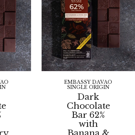
VAO
EMBASSY DAVAO
IN
SINGLE ORIGIN
Dark
te
Chocolate
%
Bar 62%
with
ry
Banana &