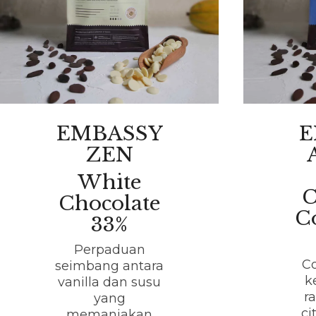
EMBASSY
E
ZEN
White
C
Chocolate
C
33%
Perpaduan
C
seimbang antara
k
vanilla dan susu
r
yang
ci
memanjakan