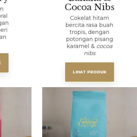
Cocoa Nibs
am
oral
Cokelat hitam
gan
bercita rasa buah
eri
tropis, dengan
dan
potongan pisang
karamel &
cocoa
nibs
K
LIHAT PRODUK