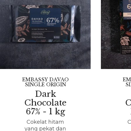
EMBASSY DAVAO
EM
SINGLE ORIGIN
S
Dark
Chocolate
C
67% - 1 kg
Cokelat hitam
C
yang pekat dan