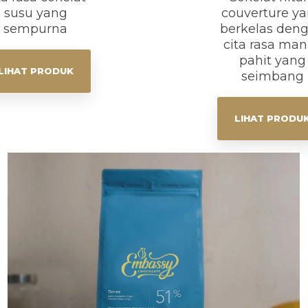
susu yang
couverture y
sempurna
berkelas den
cita rasa man
pahit yang
LIHAT PRODUK
seimbang
LIHAT PRODU