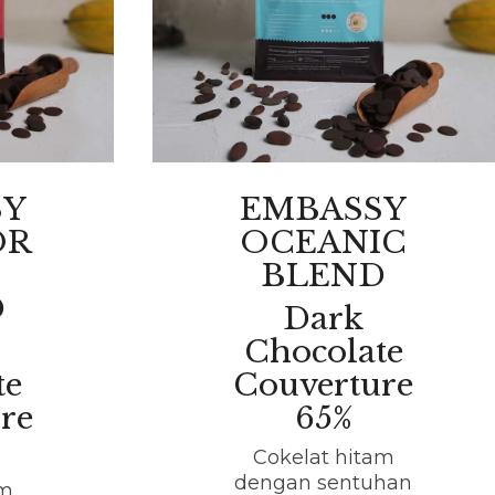
SY
EMBASSY
OR
OCEANIC
BLEND
D
Dark
Chocolate
te
Couverture
re
65%
Cokelat hitam
dengan sentuhan
am