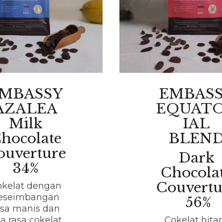
MBASSY
EMBAS
AZALEA
EQUAT
Milk
IAL
hocolate
BLEN
ouverture
Dark
34%
Chocola
Couvertu
okelat dengan
eseimbangan
56%
asa manis dan
ta rasa cokelat
Cokelat hit