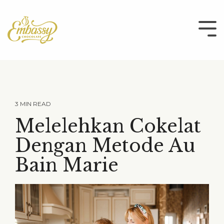
Skip
to
the
Tog
main
Me
content.
3 MIN READ
Melelehkan Cokelat
Dengan Metode Au
Bain Marie