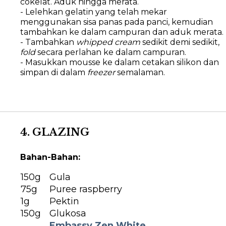
cokelat. Aduk hingga merata.
- Lelehkan gelatin yang telah mekar
menggunakan sisa panas pada panci, kemudian
tambahkan ke dalam campuran dan aduk merata.
- Tambahkan
whipped cream
sedikit demi sedikit,
fold
secara perlahan ke dalam campuran.
- Masukkan mousse ke dalam cetakan silikon dan
simpan di dalam
freezer
semalaman.
4. GLAZING
Bahan-Bahan:
150g
Gula
75g
Puree raspberry
1g
Pektin
150g
Glukosa
Embassy Zen White