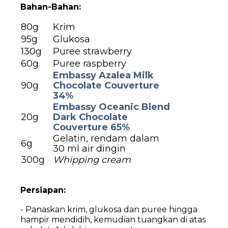
Bahan-Bahan:
80g
Krim
95g
Glukosa
130g
Puree strawberry
60g
Puree raspberry
Embassy Azalea Milk
90g
Chocolate Couverture
34%
Embassy Oceanic Blend
20g
Dark Chocolate
Couverture 65%
Gelatin, rendam dalam
6g
30 ml air dingin
300g
Whipping cream
Persiapan:
- Panaskan krim, glukosa dan puree hingga
hampir mendidih, kemudian tuangkan di atas