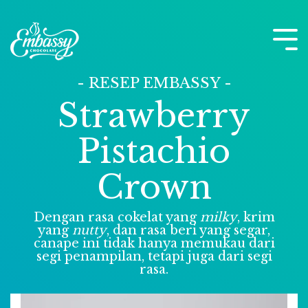
Skip
to
the
Tog
main
Me
content.
- RESEP EMBASSY -
Strawberry
Pistachio
Crown
Dengan rasa cokelat yang
milky
, krim
yang
nutty
, dan rasa beri yang segar,
canape ini tidak hanya memukau dari
segi penampilan, tetapi juga dari segi
rasa.