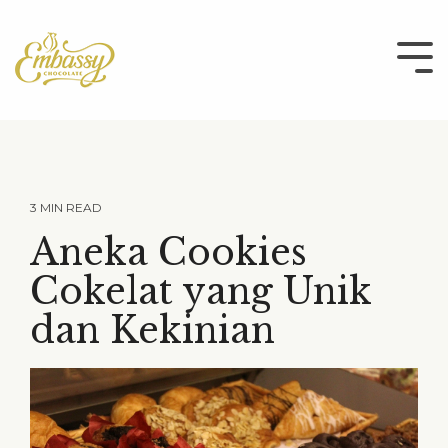
Skip
to
the
Tog
main
Me
content.
3 MIN READ
Aneka Cookies
Cokelat yang Unik
dan Kekinian