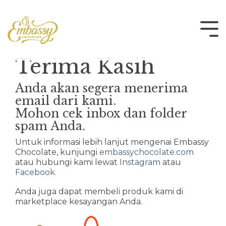
Skip
to
the
Tog
main
Me
content.
Terima Kasih
Anda akan segera menerima
email dari kami.
Mohon cek inbox dan folder
spam Anda.
Untuk informasi lebih lanjut mengenai Embassy
Chocolate, kunjungi
embassychocolate.com
atau hubungi kami lewat
Instagram
atau
Facebook.
Anda juga dapat membeli produk kami di
marketplace kesayangan Anda.